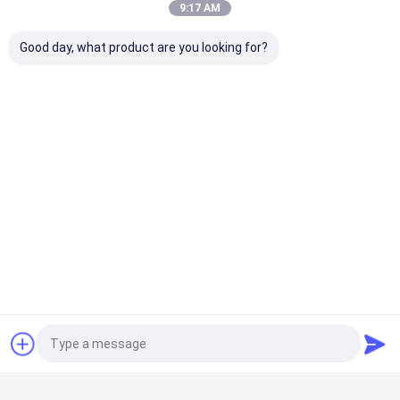
9:17 AM
Good day, what product are you looking for?
พัดลมออก FRP
การเลี้ยงสัตว์ การระบายอากาศ FRP เครื่องพัดลมออก ไก่
พัดลมแขวน
บ้าน
เกี่ยวกับเรา
ติดต่อเรา
แผนผังเว็บไซต์
นโยบายความเป็นส่วนตัว
คุณภาพ
เครื่องเย็นระเหยอุตสาหกรรม
โรงงานในประเทศจีน.Copyright
© 2026 Foshan Peak Vision Technology Co., Ltd.. All Rights
Reserved.