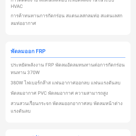
ครับ
HVAC
ครับ
สําหรับงานที่ดําเนินอยู่ เราพยายามให้สมบูรณ์แบบ
ครับ
การค้าทนทานการกัดกร่อน สแตนเลสกลมท่อ สแตนเลสก
ลมท่ออากาศ
พัดลมออก FRP
ความมั่นใจของเรา:
ครับ
การ ออกแบบ, การ วางแผน, การ จัดการ และ การ จัดการ
ประหยัดพลังงาน FRP พัดลมอัดลมทนทานต่อการกัดกร่อน
อย่าง ละเอียด!
ครับ
ทนทาน 370W
ครับ
เราแข่งขันไม่ได้ในราคา แต่ในการส่งมอบคุณค่าพรีเมี่ยม!
380W ไฟเบอร์กล๊าส แฟนอากาศออกลบ แฟนแรงดันลบ
ครับ
พัดลมอากาศ PVC พัดลมอากาศ ความสามารถสูง
ครับ
ความซื่อสัตย์ นวัตกรรม และเคารพความรู้และความสามารถ
สวนสวนเรือนกระจก พัดลมออกอากาศลบ พัดลมหน้าต่าง
ครับ
แรงดันลบ
ครับ
ธรรมชาติสิ่งแวดล้อม
การใช้พลังงานอย่างมี
ประสิทธิภาพ การปรับปรุงคุณภาพ และการปรับปรุงสิ่ง