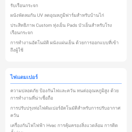
ครบวงจรรวมถึง
การออกแบบวิศวกรรม การติดตั้ง การบํารุง
รับเรือนกระจก
รักษา
ครับ
การประเมินผลกระทบต่อสิ่งแวดล้อม
ครับ
EPC
ผนังพัดลมกัน UV ลดอุณหภูมิฟาร์มสําหรับบ้านไก่
(วิศวกรรม, การจัดซื้อจัดจ้าง, การก่อสร้าง) สําหรับโครงการ
ข่าว
กรณี
ประสิทธิภาพ Custom ทุ่งเย็น Pads บัวเย็นสําหรับโรง
สิ่งแวดล้อม
ครับ
การออกแบบวิศวกรรมสิ่งแวดล้อม
ครับ
กา
เรือนกระจก
รดําเนินงานของสิ่งอํานวยความสะดวกด้านสิ่งแวดล้อม
และ
เครื่องเย็นระเหยอุตสาหกรรม
การทํางานอัตโนมัติ ผนังแผ่นเย็น ด้วยการออกแบบที่เข้า
จําหน่ายอุปกรณ์สิ่งแวดล้อมบูรณาการ
.
เครื่องปรับอากาศที่เป็นมิตรต่อสิ่งแวดล้อม
ถึงผู้ใช้
มุ่งมั่นในการให้บริการโรงงานอุตสาหกรรมด้วยการแก้ไข
พัดลมความดันลบ
อากาศ
หลากหลายและมีคุณภาพสูงกว่า
เราปรับปรุงการ
ออกแบบเพื่อตอบสนองความต้องการของลูกค้า ให้ความ
พัดลมขนาดสูงอุตสาหกรรม
ไฟแดมเปอร์
สําคัญต่อประสิทธิภาพพลังงาน ความยั่งยืน และความเป็น
แอร์คูลเลอร์แบบพกพา
มิตรต่อสิ่งแวดล้อมในการผลิต และให้ความแม่นยําทาง
ความปลอดภัย ป้องกันไฟและควัน ทนต่ออุณหภูมิสูง ด้วย
วิทยาศาสตร์ในการวิศวกรรม
ระบบบริการครบถ้วน
เน้น
การ
การทํางานที่น่าเชื่อถือ
พัดลมเย็นอุตสาหกรรม
สนับสนุนก่อนการขาย ระหว่างการขาย และหลังการขาย
การปรับปรุงท่อไฟดัมเปอร์อัตโนมัติสําหรับการปรับอากาศ
ผนังแผ่นระบายความร้อน
สินค้าของเราถูกใช้อย่างแพร่หลายในอุตสาหกรรมการผลิต
ควัน
เครื่องจักร การหลอมโลหะ การแปรรูปอาหารการสเปรย์สี,
ไฟแดมเปอร์
เครื่องกันไฟไฟฟ้า Hvac การคุ้มครองสิ่งแวดล้อม การติด
สถานที่บันเทิง และอุตสาหกรรมบริการ