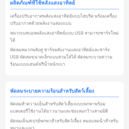
แวดล้อม
ผลิตภัณฑ์ที่ใช้พลังแสงอาทิตย์
ครับ
ปรัชญาตลาด:
ความเป็นมืออาชีพทําให้ประสบความ
เครื่องปรับอากาศพลังแสงอาทิตย์แบบไฮบริด พร้อมเครื่อง
สําเร็จ
ปรับอากาศด้วยพลังงานสองแบบ
ครับ
วิสัยทัศน์นวัตกรรม
ความก้าวหน้าทางเทคโนโลยีทําให้
หมวกเบสบอลพลังแสงอาทิตย์แบบ USB สามารถชาร์จใหม่
ผลผลิตดีขึ้น
ได้
ครับ
การทํางาน:
ครับ
"ช่างมือต้องชุดเครื่องมือของเขาให้ดี"
พัดลมหมวกพลังคู่ ชาร์จพลังงานแสงอาทิตย์และชาร์จ
ครับ
การร่วมมือในอุตสาหกรรม
เรียนรู้จากความเชี่ยวชาญ
USB พัดลมขนาดเล็กแบบสวมใส่ได้ พัดลมระบายความ
ของคนอื่น เพื่อเพิ่มคุณภาพและคุณค่าของเรา
ร้อนแบบแฮนด์ฟรีน้ำหนักเบา
ครับ
ความสัมพันธ์กับลูกค้า
ลูกค้าเป็นอันดับแรก ความน่าเชื่อ
ถือเป็นอันดับแรก สิทธิประโยชน์ร่วมกัน ผ่านการร่วมมือ
อย่างซื่อสัตย์
พัดลมระบายความร้อนสำหรับสัตว์เลี้ยง
ครับ
นโยบายคุณภาพ:
คุณภาพคือจิตวิญญาณและอนาคต
ของเรา เรายึดถืออย่างเข้มงวด
มาตรฐาน ISO 9001
.
พัดลมทำความเย็นสำหรับสัตว์เลี้ยงแบบพกพาพร้อม
แบตเตอรี่ใช้งานได้ยาวนานและช่องลมกว้างสามมิติ
ครับ
พนักงานครีด:
ครับ
"ฝึกฝนในสาขาของคุณ, นับถือมัน,
และเก่งในมัน"
พัดลมเย็นสเปรย์พกพาสําหรับสัตว์เลี้ยง หมอบลมน้ําสําหรับ
หมาและแมว