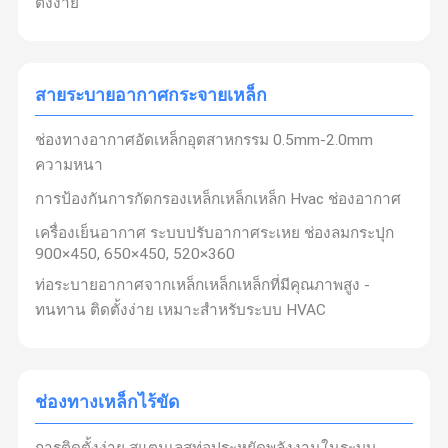
ตั้งง่าย
สายระบายอากาศกระจายเหล็ก
ผลิตภัณฑ์ของเราได้รับการรับรอง เช่น
ประเทศจีน CCC
ช่องทางเหล็กไร้ขัด
(3C)
ครับ
จีน CB
ครับ
ยูเอสอี
ครับ
เยอรมนี GS
ครับ
เกาหลีใต้
KV-MARK
ครับ
ญี่ปุ่น L-MARK
ครับ
US CETL
และ
ISO
สายระบายอากาศกระจายเหล็ก
พัดลมออก FRP
9001:2000
ด้วยนวัตกรรมที่ต่อเนื่องและการเติบโตของธุรกิจ
ผลิตภัณฑ์ที่ใช้พลังแสงอาทิตย์
ช่องทางอากาศอัดเหล็กอุตสาหกรรม 0.5mm-2.0mm
อย่างรวดเร็ว
การระบายอากาศ, การเย็น, การกําจัดฝุ่น และ
ความหนา
การควบคุมกลิ่น
ในห้างสรรพการ บริการลูกค้าทั่วจีน และ
พัดลมระบายความร้อนสำหรับสัตว์เลี้ยง
การป้องกันการกัดกรองเหล็กเหล็กเหล็ก Hvac ช่องอากาศ
เอเชียตะวันออกเฉียงใต้
ผลิตภัณฑ์ FIFA
เครื่องเย็นอากาศ ระบบปรับอากาศระเหย ช่องลมกระปุก
นําโดยหลักการของ
"คุณภาพดีเยี่ยม ราคาถูก ส่งตรงเวลา
900×450, 650×450, 520×360
พัดลมทําความร้อนแบบพกพา
และบริการดีใจ"
เราได้รับความไว้วางใจและได้รับการยกย่อง
ท่อระบายอากาศจากเหล็กเหล็กเหล็กที่มีคุณภาพสูง -
จากลูกค้าใหม่และปัจจุบัน
เสื้อกั๊กเครื่องปรับอากาศแบบสวมใส่ได้
ทนทาน ติดตั้งง่าย เหมาะสําหรับระบบ HVAC
ครับ
สําหรับภารกิจที่ยังไม่ได้ดําเนินการ เราพร้อมอย่างเต็มที่
ครับ
โซลูชัน HVAC ไฮเทค
ครับ
สําหรับภารกิจที่สําเร็จ เราพยายามที่จะเหนือกว่าและ
นวัตกรรม
ครับ
ช่องทางเหล็กไร้ขัด
ครับ
สําหรับภารกิจที่เรามีอยู่ เรากระทําอย่างเร่งด่วนและแม่นยํา
การติดตั้งง่าย สแตนเลสท่อประหยัดพลังงานในระบบ