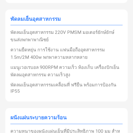
พัดลมเย็นอุตสาหกรรม
พัดลมเย็นอุตสาหกรรม 220V PMSM มอเตอร์ยักษ์ยักษ์
ขนส่งพกพาพาณิชย์
ความยืดหยุ่น การใช้งาน แฟนมือถืออุตสาหกรรม
1.5m/2M 400w พกพาความหลากหลาย
แมนูเวอเรบอล 900RPM ความเร็ว ห้องเก็บ เครื่องปักเย็น
พัดลมอุตสาหกรรม ความเร็วสูง
พัดลมเย็นอุตสาหกรรมเคลื่อนที่ ฟรียืน พร้อมการป้องกัน
IP55
เป็นนักวิชาการ
เครื่อง
บริษัท โฟชาน พีควิชั่น เทคโนโลยี จํากัด
ปรับอากาศสภาพแวดล้อม
ครับ
เครื่องปรับอากาศเย็นด้วยน้ํา
บ้าน
สินค้า
เกี่ยวกับเรา
ติดต่อเรา
ผนังแผ่นระบายความร้อน
ครับ
แฟนเย็น
และ
พัดลมขนาดใหญ่อุตสาหกรรม
เราให้บริการ
ความหนาของผนังแผ่นเย็นที่มีประสิทธิภาพ 100 มม สําห