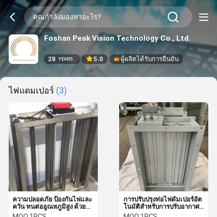
Foshan Peak Vision Technology Co., Ltd.
28
5.0
ผู้ผลิตได้รับการยืนยัน
YEARS
ไฟแดมเปอร์
(3)
ความปลอดภัย ป้องกันไฟและ
การปรับปรุงท่อไฟดัมเปอร์อัต
ควัน ทนต่ออุณหภูมิสูง ด้วย
โนมัติสําหรับการปรับอากาศ
การทํางานที่น่าเชื่อถือ
ควัน
MOQ:
1PCS
MOQ:
1PCS