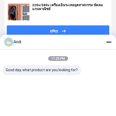
220v/380v เครื่องเย็นระเหยอุตสาหกรรม พัดลม
แกนพาณิชย์
চালিয়ে
Andi
แนะนำผลิตภัณฑ์
11:25 PM
Good day, what product are you looking for?
เครื่องทําความ
พัดลมระบาย
การแก้ไขการ
เครื่องทําค
เย็นอากาศ
ความร้อนด้วย
เย็นอากาศ Eco
เย็นระเหย
ระเหย
น้ำสำหรับฟาร์ม
ventilation
อุตสาหกรร
อุตสาหกรรม
และปศุสัตว์และ
ภารกิจหนัก
เครื่องทําความ
โรงเรือนสัตว์ปีก
25L/H ใช้น้ํ
ราคาดีที่สุด
ราคาดีที่สุด
ราคาดีที่สุด
ราคาดีที่ส
เย็นอากาศน้ํา
มันน้อยกว่า
เครื่องทําความ
เย็นน้ํา