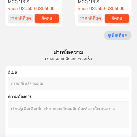
เครื่องทําความเย็นอากาศ
MOQ:
1PCS
MOQ:
1PCS
Eco Evaporative Cooler
ราคา:
USD500-USD5000/SET
ราคา:
USD500-USD5000/SET
สําหรับซุปเปอร์มาร์เก็ต
ราคาดีที่สุด
ติดต่อ
ราคาดีที่สุด
ติดต่อ
ข่าว
กรณี
ดูเพิ่มเติม
เครื่องเย็นระเหยอุตสาหกรรม
เครื่องปรับอากาศที่เป็นมิตรต่อสิ่งแวดล้อม
ฝากข้อความ
เราจะตอบกลับอย่างรวดเร็ว
พัดลมความดันลบ
อีเมล
พัดลมขนาดสูงอุตสาหกรรม
แอร์คูลเลอร์แบบพกพา
ความต้องการ
พัดลมเย็นอุตสาหกรรม
ผนังแผ่นระบายความร้อน
ไฟแดมเปอร์