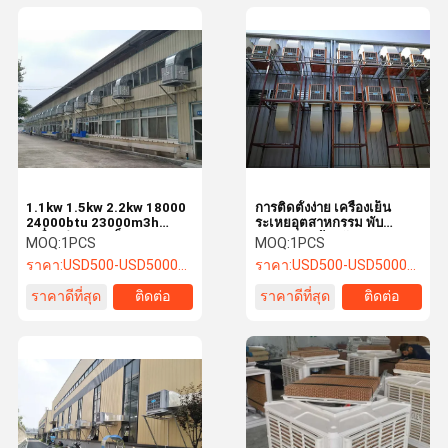
1.1kw 1.5kw 2.2kw 18000
การติดตั้งง่าย เครื่องเย็น
24000btu 23000m3h
ระเหยอุตสาหกรรม พับ
เครื่องทำความเย็นแบบระเหย
compact ด้วยอัตราการ 60
MOQ:
1PCS
MOQ:
1PCS
ขนาดใหญ่สำหรับ
L / Hd 3.0KW
ราคา:
USD500-USD5000/SET
ราคา:
USD500-USD5000/SET
อุตสาหกรรม พร้อมแหล่งจ่าย
ไฟ
ราคาดีที่สุด
ติดต่อ
ราคาดีที่สุด
ติดต่อ