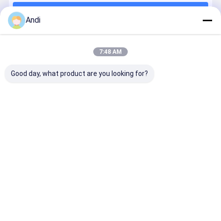
สายระบายอากาศกระจายเหล็ก
চালিয়ে
Andi
ช่องทางเหล็กไร้ขัด
พัดลมออก FRP
7:48 AM
หมวดหมู่ของเรา
ผลิตภัณฑ์ที่ใช้พลังแสงอาทิตย์
Good day, what product are you looking for?
พัดลมระบายความร้อนสำหรับสัตว์เลี้ยง
ผลิตภัณฑ์ FIFA
เครื่องเย็น
เครื่องปรับ
พัดลมความดัน
พัดลมขนาดส
พัดลมทําความร้อนแบบพกพา
ระเหย
อากาศที่เป็น
ลบ
อุตสาหกรร
อุตสาหกรรม
มิตรต่อสิ่ง
แวดล้อม
เสื้อกั๊กเครื่องปรับอากาศแบบสวมใส่ได้
โซลูชัน HVAC ไฮเทค
บ้าน
เกี่ยวกับเรา
ติดต่อเรา
แผนผังเว็บไซต์
นโยบายความเป็นส่วนตัว
คุณภาพ
เครื่องเย็นระเหยอุตสาหกรรม
โรงงานในประเทศจีน.Copyright